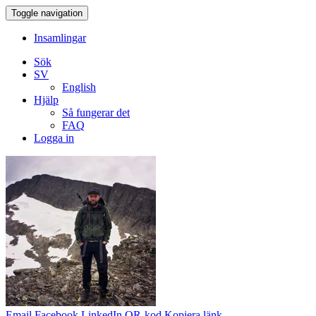
Toggle navigation
Insamlingar
Sök
SV
English
Hjälp
Så fungerar det
FAQ
Logga in
Email
Facebook
LinkedIn
QR-kod
Kopiera länk