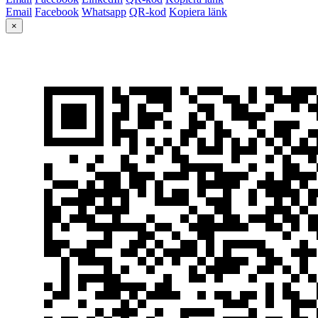
Email
Facebook
Whatsapp
QR-kod
Kopiera länk
×