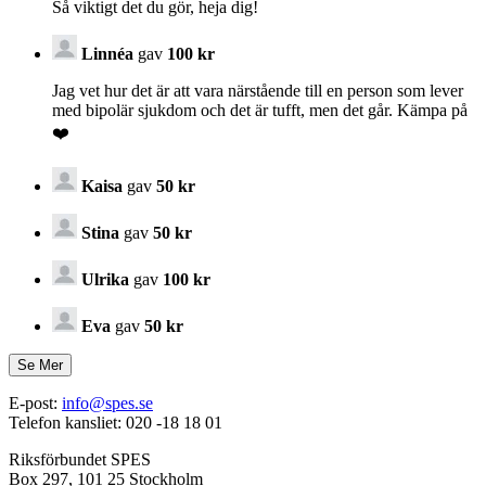
Så viktigt det du gör, heja dig!
Linnéa
gav
100 kr
Jag vet hur det är att vara närstående till en person som lever
med bipolär sjukdom och det är tufft, men det går. Kämpa på
❤️
Kaisa
gav
50 kr
Stina
gav
50 kr
Ulrika
gav
100 kr
Eva
gav
50 kr
E-post:
info@spes.se
Telefon kansliet: 020 -18 18 01
Riksförbundet SPES
Box 297, 101 25 Stockholm