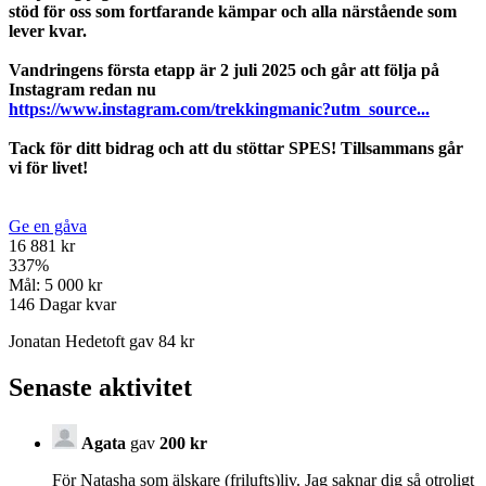
stöd för oss som fortfarande kämpar och alla närstående som
lever kvar.
Vandringens första etapp är 2 juli 2025 och går att följa på
Instagram redan nu
https://www.instagram.com/trekkingmanic?utm_source...
Tack för ditt bidrag och att du stöttar SPES! Tillsammans går
vi för livet!
Ge en gåva
16 881 kr
337
%
Mål:
5 000 kr
146
Dagar kvar
Jonatan Hedetoft gav 84 kr
Senaste aktivitet
Agata
gav
200 kr
För Natasha som älskare (frilufts)liv. Jag saknar dig så otroligt