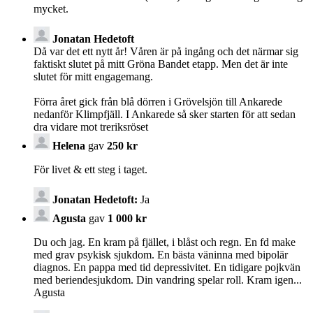
mycket.
Jonatan Hedetoft
Då var det ett nytt år! Våren är på ingång och det närmar sig
faktiskt slutet på mitt Gröna Bandet etapp. Men det är inte
slutet för mitt engagemang.
Förra året gick från blå dörren i Grövelsjön till Ankarede
nedanför Klimpfjäll. I Ankarede så sker starten för att sedan
dra vidare mot treriksröset
Helena
gav
250 kr
För livet & ett steg i taget.
Jonatan Hedetoft:
Ja
Agusta
gav
1 000 kr
Du och jag. En kram på fjället, i blåst och regn. En fd make
med grav psykisk sjukdom. En bästa väninna med bipolär
diagnos. En pappa med tid depressivitet. En tidigare pojkvän
med beriendesjukdom. Din vandring spelar roll. Kram igen...
Agusta