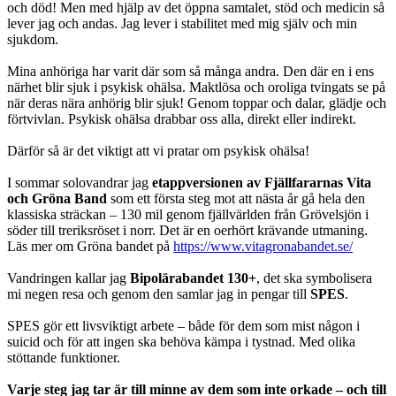
och död! Men med hjälp av det öppna samtalet, stöd och medicin så
lever jag och andas. Jag lever i stabilitet med mig själv och min
sjukdom.
Mina anhöriga har varit där som så många andra. Den där en i ens
närhet blir sjuk i psykisk ohälsa. Maktlösa och oroliga tvingats se på
när deras nära anhörig blir sjuk! Genom toppar och dalar, glädje och
förtvivlan. Psykisk ohälsa drabbar oss alla, direkt eller indirekt.
Därför så är det viktigt att vi pratar om psykisk ohälsa!
I sommar solovandrar jag
etappversionen av Fjällfararnas Vita
och Gröna Band
som ett första steg mot att nästa år gå hela den
klassiska sträckan – 130 mil genom fjällvärlden från Grövelsjön i
söder till treriksröset i norr. Det är en oerhört krävande utmaning.
Läs mer om Gröna bandet på
https://www.vitagronabandet.se/
Vandringen kallar jag
Bipolärabandet 130+
, det ska symbolisera
mi negen resa och genom den samlar jag in pengar till
SPES
.
SPES gör ett livsviktigt arbete – både för dem som mist någon i
suicid och för att ingen ska behöva kämpa i tystnad. Med olika
stöttande funktioner.
Varje steg jag tar är till minne av dem som inte orkade – och till