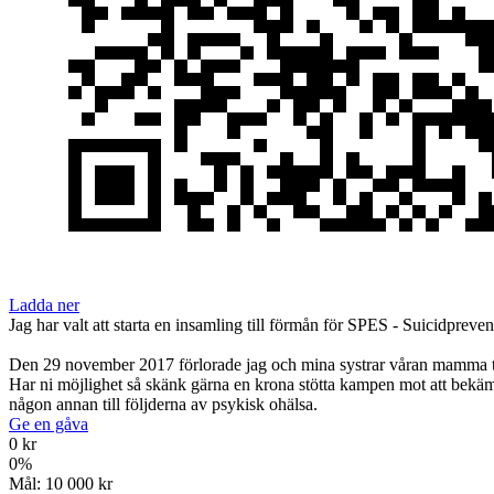
Ladda ner
Jag har valt att starta en insamling till förmån för SPES - Suicidpreve
Den 29 november 2017 förlorade jag och mina systrar våran mamma til
Har ni möjlighet så skänk gärna en krona stötta kampen mot att bekämpa
någon annan till följderna av psykisk ohälsa.
Ge en gåva
0 kr
0
%
Mål:
10 000 kr