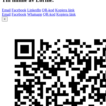
Email
Facebook
LinkedIn
QR-kod
Kopiera länk
Email
Facebook
Whatsapp
QR-kod
Kopiera länk
×