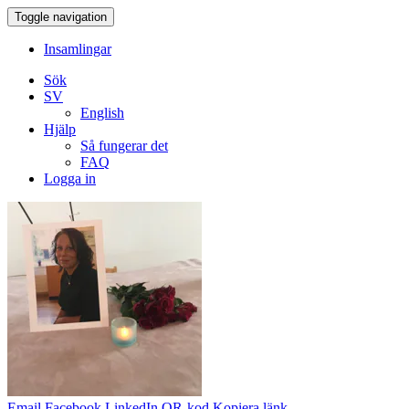
Toggle navigation
Insamlingar
Sök
SV
English
Hjälp
Så fungerar det
FAQ
Logga in
Email
Facebook
LinkedIn
QR-kod
Kopiera länk