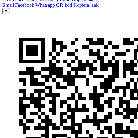
Email
Facebook
Whatsapp
QR-kod
Kopiera länk
×