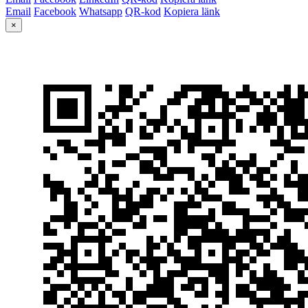
Email
Facebook
Whatsapp
QR-kod
Kopiera länk
×