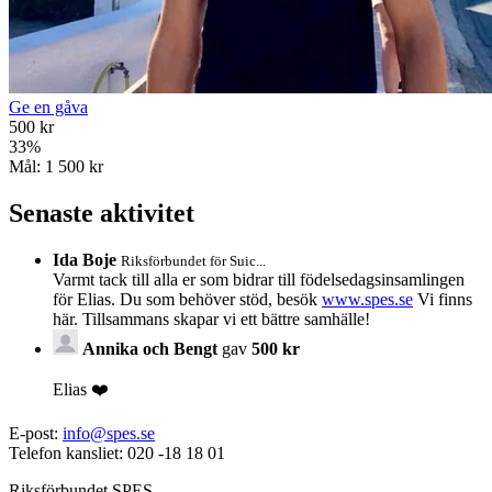
Ge en gåva
500 kr
33
%
Mål:
1 500 kr
Senaste aktivitet
Ida Boje
Riksförbundet för Suic...
Varmt tack till alla er som bidrar till födelsedagsinsamlingen
för Elias. Du som behöver stöd, besök
www.spes.se
Vi finns
här. Tillsammans skapar vi ett bättre samhälle!
Annika och Bengt
gav
500 kr
Elias ❤️
E-post:
info@spes.se
Telefon kansliet: 020 -18 18 01
Riksförbundet SPES