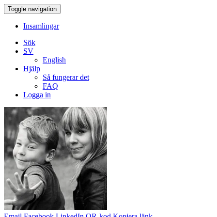
Toggle navigation
Insamlingar
Sök
SV
English
Hjälp
Så fungerar det
FAQ
Logga in
Email
Facebook
LinkedIn
QR-kod
Kopiera länk