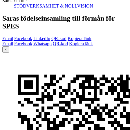
Samlar in till:
STÖDVERKSAMHET & NOLLVISION
Saras födelseinsamling till förmån för
SPES
Email
Facebook
LinkedIn
QR-kod
Kopiera länk
Email
Facebook
Whatsapp
QR-kod
Kopiera länk
×