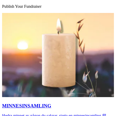
Publish Your Fundraiser
MINNESINSAMLING
Hedra minnet av någon du saknar, starta en minnesinsamling 💜