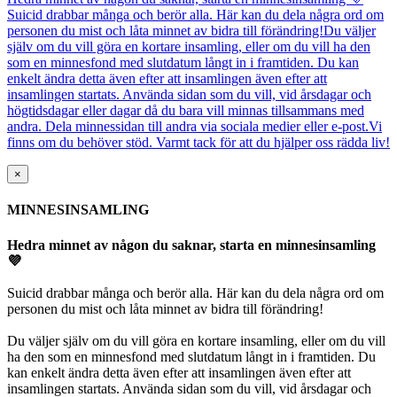
Suicid drabbar många och berör alla. Här kan du dela några ord om
personen du mist och låta minnet av bidra till förändring!Du väljer
själv om du vill göra en kortare insamling, eller om du vill ha den
som en minnesfond med slutdatum långt in i framtiden. Du kan
enkelt ändra detta även efter att insamlingen även efter att
insamlingen startats. Använda sidan som du vill, vid årsdagar och
högtidsdagar eller dagar då du bara vill minnas tillsammans med
andra. Dela minnessidan till andra via sociala medier eller e-post.Vi
finns om du behöver stöd. Varmt tack för att du hjälper oss rädda liv!
×
MINNESINSAMLING
Hedra minnet av någon du saknar, starta en minnesinsamling
💜
Suicid drabbar många och berör alla. Här kan du dela några ord om
personen du mist och låta minnet av bidra till förändring!
Du väljer själv om du vill göra en kortare insamling, eller om du vill
ha den som en minnesfond med slutdatum långt in i framtiden. Du
kan enkelt ändra detta även efter att insamlingen även efter att
insamlingen startats. Använda sidan som du vill, vid årsdagar och