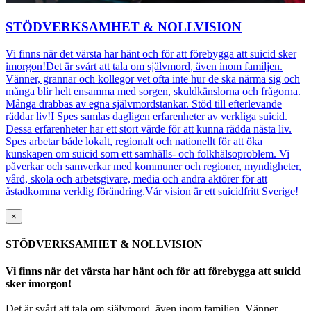
STÖDVERKSAMHET & NOLLVISION
Vi finns när det värsta har hänt och för att förebygga att suicid sker
imorgon!Det är svårt att tala om självmord, även inom familjen.
Vänner, grannar och kollegor vet ofta inte hur de ska närma sig och
många blir helt ensamma med sorgen, skuldkänslorna och frågorna.
Många drabbas av egna självmordstankar. Stöd till efterlevande
räddar liv!I Spes samlas dagligen erfarenheter av verkliga suicid.
Dessa erfarenheter har ett stort värde för att kunna rädda nästa liv.
Spes arbetar både lokalt, regionalt och nationellt för att öka
kunskapen om suicid som ett samhälls- och folkhälsoproblem. Vi
påverkar och samverkar med kommuner och regioner, myndigheter,
vård, skola och arbetsgivare, media och andra aktörer för att
åstadkomma verklig förändring.Vår vision är ett suicidfritt Sverige!
×
STÖDVERKSAMHET & NOLLVISION
Vi finns när det värsta har hänt och för att förebygga att suicid
sker imorgon!
Det är svårt att tala om självmord, även inom familjen. Vänner,