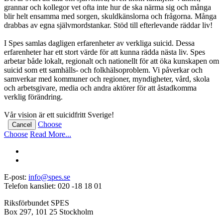
grannar och kollegor vet ofta inte hur de ska närma sig och många
blir helt ensamma med sorgen, skuldkänslorna och frågorna. Många
drabbas av egna självmordstankar. Stöd till efterlevande räddar liv!
I Spes samlas dagligen erfarenheter av verkliga suicid. Dessa
erfarenheter har ett stort värde för att kunna rädda nästa liv. Spes
arbetar både lokalt, regionalt och nationellt för att öka kunskapen om
suicid som ett samhälls- och folkhälsoproblem. Vi påverkar och
samverkar med kommuner och regioner, myndigheter, vård, skola
och arbetsgivare, media och andra aktörer för att åstadkomma
verklig förändring.
Vår vision är ett suicidfritt Sverige!
Choose
Cancel
Choose
Read More...
E-post:
info@spes.se
Telefon kansliet: 020 -18 18 01
Riksförbundet SPES
Box 297, 101 25 Stockholm