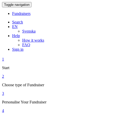
Toggle navigation
Fundraisers
Search
EN
Svenska
Help
How it works
FAQ
Sign in
1
Start
2
Choose type of Fundraiser
3
Personalise Your Fundraiser
4